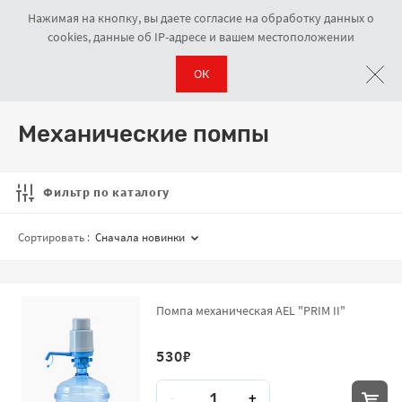
Нажимая на кнопку, вы даете согласие на обработку данных о
cookies, данные об IP-адресе и вашем местоположении
ОК
Помпы для воды
Механические помпы
Навигационная цепочка
Механические помпы
Фильтр по каталогу
Сортировать :
Сначала новинки
Помпа механическая AEL "PRIM II"
530
₽
Количество
-
+