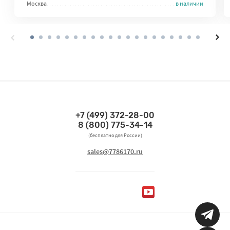
Москва
в наличии
+7 (499) 372-28-00
Связаться по телефонам
8 (800) 775-34-14
(бесплатно для России)
Связаться по email
sales@7786170.ru
Мы в социальных сетях