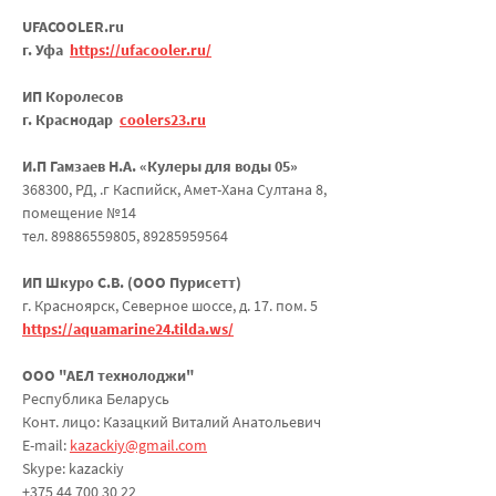
UFACOOLER.ru
г. Уфа
https://ufacooler.ru/
ИП Королесов
г. Краснодар
coolers23.ru
И.П Гамзаев Н.А. «Кулеры для воды 05»
368300, РД, .г Каспийск, Амет-Хана Султана 8,
помещение №14
тел. 89886559805, 89285959564
ИП Шкуро С.В. (ООО Пурисетт)
г. Красноярск, Северное шоссе, д. 17. пом. 5
https://aquamarine24.tilda.ws/
ООО "АЕЛ технолоджи"
Республика Беларусь
Конт. лицо: Казацкий Виталий Анатольевич
E-mail:
kazackiy@gmail.com
Skype: kazackiy
+375 44 700 30 22