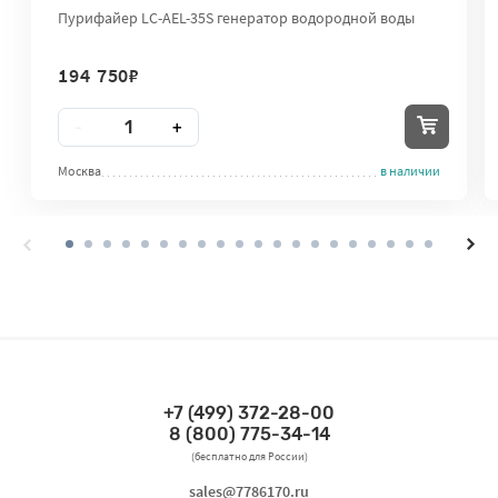
Пурифайер LC-AEL-35S генератор водородной воды
194 750
₽
Количество
-
+
Москва
в наличии
+7 (499) 372-28-00
Связаться по телефонам
8 (800) 775-34-14
(бесплатно для России)
Связаться по email
sales@7786170.ru