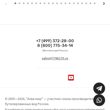
+7 (499) 372-28-00
Связаться по телефонам
8 (800) 775-34-14
(бесплатно для России)
Связаться по email
sales@7786170.ru
Мы в социальных сетях
© 2005—2026, "Аква-мир" — участник союза производителей
бутилированных вод России.
Вся информация, размещенная на данном сайте, носит исключительно информационный