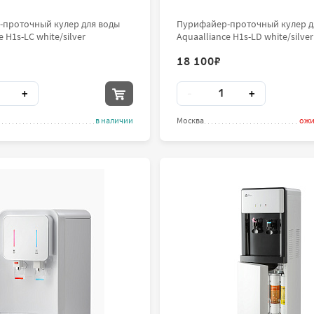
проточный кулер для воды
Пурифайер-проточный кулер д
e H1s-LС white/silver
Aquaalliance H1s-LD white/silver
18 100
₽
во
Количество
+
-
+
в наличии
Москва
ожи