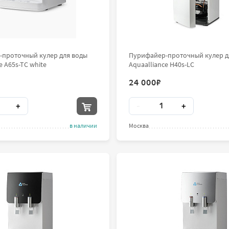
проточный кулер для воды
Пурифайер-проточный кулер д
e A65s-TC white
Aquaalliance H40s-LC
24 000
₽
во
Количество
+
-
+
в наличии
Москва