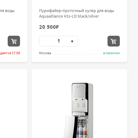
ля воды
Пурифайер-проточный кулер для воды
Aquaalliance H1s-LD black/silver
20 500
₽
Количество
-
+
дается 17.09
Москва
в наличии