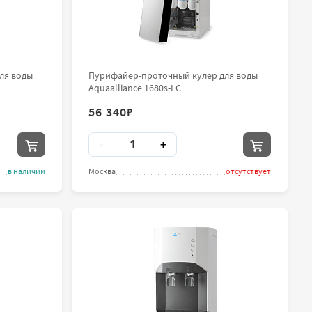
ля воды
Пурифайер-проточный кулер для воды
Aquaalliance 1680s-LC
56 340
₽
Количество
-
+
в наличии
Москва
отсутствует