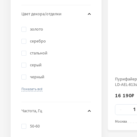
Цвет декора/отделки
золото
серебро
стальной
серый
черный
Пурифайер-
LD-AEL-813s
Показать всё
нержавеющая сталь
16 190
₽
хром
Количест
-
Частота, Гц
Москва
50-60