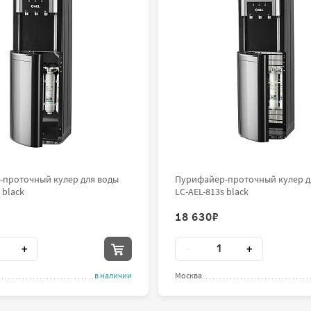
проточный кулер для воды
Пурифайер-проточный кулер д
 black
LC-AEL-813s black
18 630
₽
во
Количество
+
-
+
в наличии
Москва