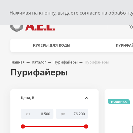
Главное меню
О компании
Сервисное обслуживание
Купить в розницу
Нажимая на кнопку, вы даете согласие на обработк
В
Меню каталога
КУЛЕРЫ ДЛЯ ВОДЫ
ПУРИФА
Главная
Каталог
Пурифайеры
Пурифайеры
Навигационная цепочка
Пурифайеры
Фильтр
Сбросить
Цена,
₽
НОВИНКА
от
до