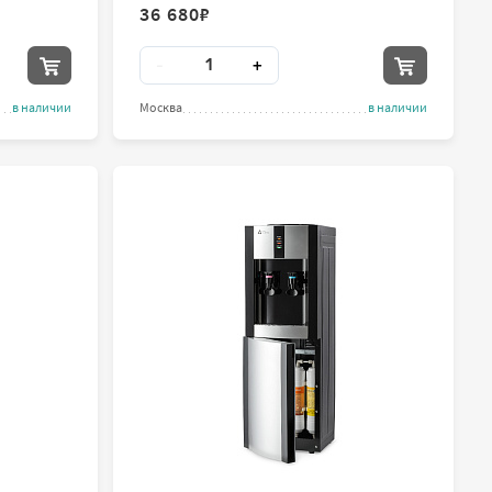
36 680
₽
Количество
-
+
в наличии
Москва
в наличии