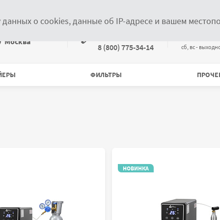
Новости
Статьи
Контакты
Информация дилерам
у данных о cookies, данные об IP-адресе и вашем место
Связаться по телефонам
+7 (499) 372-28-00
пн-пт с 09:
ыберите местоположение
Москва
8 (800) 775-34-14
cб, вс - выходн
ЙЕРЫ
ФИЛЬТРЫ
ПРОЧЕ
НОВИНКА