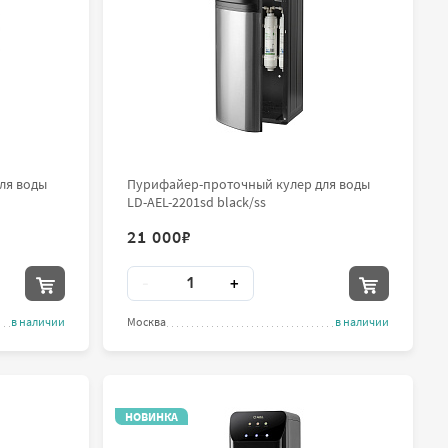
ля воды
Пурифайер-проточный кулер для воды
LD-AEL-2201sd black/ss
21 000
₽
Количество
-
+
в наличии
Москва
в наличии
НОВИНКА