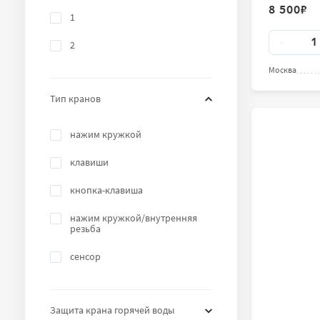
8 500
₽
1
Количест
-
2
Москва
Тип кранов
нажим кружкой
клавиши
кнопка-клавиша
нажим кружкой/внутренняя
резьба
сенсор
Защита крана горячей воды