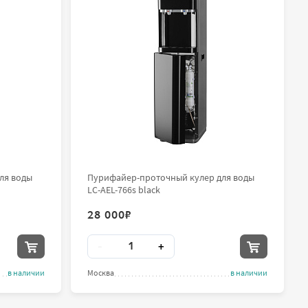
ля воды
Пурифайер-проточный кулер для воды
LC-AEL-766s black
28 000
₽
Количество
-
+
в наличии
Москва
в наличии