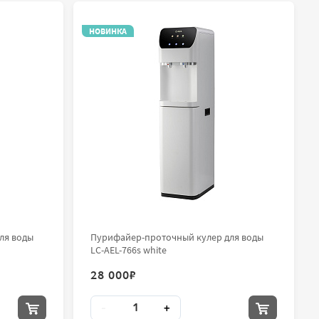
НОВИНКА
ля воды
Пурифайер-проточный кулер для воды
LC-AEL-766s white
28 000
₽
Количество
-
+