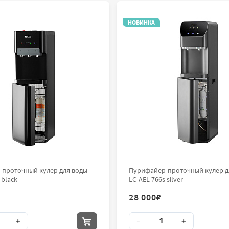
НОВИНКА
проточный кулер для воды
Пурифайер-проточный кулер д
 black
LC-AEL-766s silver
28 000
₽
во
Количество
+
-
+