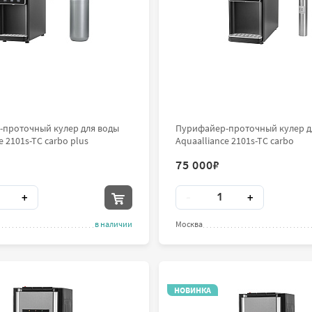
проточный кулер для воды
Пурифайер-проточный кулер д
e 2101s-TC carbo plus
Aquaalliance 2101s-TC carbo
75 000
₽
во
Количество
+
-
+
в наличии
Москва
НОВИНКА