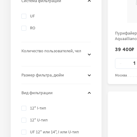
Система фильтрации
UF
RO
Пурифайер-
Aquaallianc
39 400
₽
Количество пользователей, чел
Количест
-
Размер фильтра, дюйм
Москва
Вид фильтрации
12" I-тип
12" U-тип
UF 12" или 14", I или U-тип