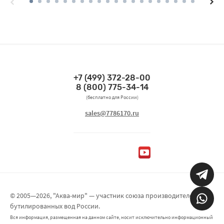
+7 (499) 372-28-00
Связаться по телефонам
8 (800) 775-34-14
(бесплатно для России)
Связаться по email
sales@7786170.ru
Мы в социальных сетях
© 2005—2026, "Аква-мир" — участник союза производителей
бутилированных вод России.
Вся информация, размещенная на данном сайте, носит исключительно информационный