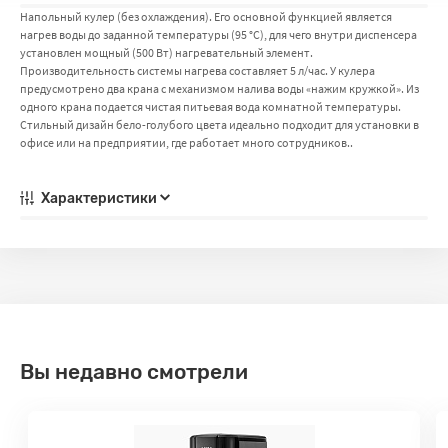
Напольный кулер (без охлаждения). Его основной функцией является
нагрев воды до заданной температуры (95 °С), для чего внутри диспенсера
установлен мощный (500 Вт) нагревательный элемент.
Производительность системы нагрева составляет 5 л/час. У кулера
предусмотрено два крана с механизмом налива воды «нажим кружкой». Из
одного крана подается чистая питьевая вода комнатной температуры.
Стильный дизайн бело-голубого цвета идеально подходит для установки в
офисе или на предприятии, где работает много сотрудников..
Характеристики
Вы недавно смотрели