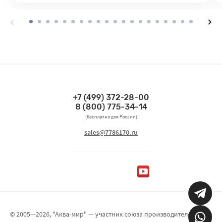
+7 (499) 372-28-00
Связаться по телефонам
8 (800) 775-34-14
(бесплатно для России)
Связаться по email
sales@7786170.ru
Мы в социальных сетях
© 2005—2026, "Аква-мир" — участник союза производителей