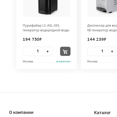
Пурифайер LC-AEL-35S
Диспенсер для вод
генератор водородной воды
68 генератор вод
воды
194 750
₽
144 239
₽
Количество
Количество
-
+
-
+
Москва
в наличии
Москва
О компании
Каталог