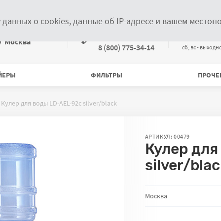
Новости
Статьи
Контакты
Информация дилерам
у данных о cookies, данные об IP-адресе и вашем место
Связаться по телефонам
+7 (499) 372-28-00
пн-пт с 09:
ыберите местоположение
Москва
8 (800) 775-34-14
cб, вс - выходн
ЙЕРЫ
ФИЛЬТРЫ
ПРОЧЕ
Кулер для воды LD-AEL-92c silver/black
АРТИКУЛ: 00479
Кулер для
silver/bla
Количество товара на
Москва