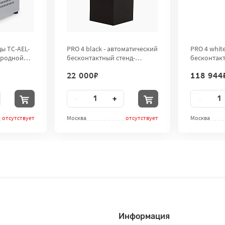
ы TC-AEL-
PRO 4 black - автоматический
PRO 4 whit
ородной
бесконтактный стенд-
бесконтакт
дезинфектор для рук City
дезинфекто
22 000
₽
118 944
Clean
Clean
Количество
Количест
-
+
-
отсутствует
Москва
отсутствует
Москва
Информация