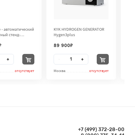
e - автоматический
KYK HYDROGEN GENERATOR
Ген
ный стенд-
Hygen3plus
H2U
р для рук City
₽
89 900
₽
11
во
Количество
Ко
+
-
+
-
отсутствует
Москва
отсутствует
Мос
+7 (499) 372-28-00
Связаться по телефонам