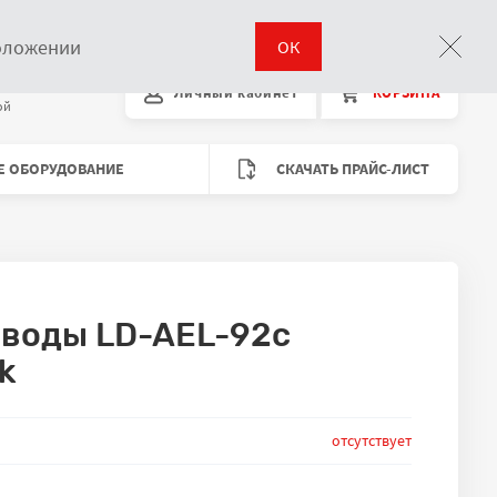
Поиск
положении
ОК
00 до 18:00
Личный кабинет
КОРЗИНА
Время работы
ой
Е ОБОРУДОВАНИЕ
СКАЧАТЬ ПРАЙС-ЛИСТ
 воды LD-AEL-92c
ck
 складах
отсутствует