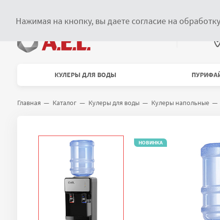
Главное меню
О компании
Сервисное обслуживание
Купить в розницу
Нажимая на кнопку, вы даете согласие на обработк
В
Меню каталога
КУЛЕРЫ ДЛЯ ВОДЫ
ПУРИФА
Главная
Каталог
Кулеры для воды
Кулеры напольные
Навигационная цепочка
НОВИНКА