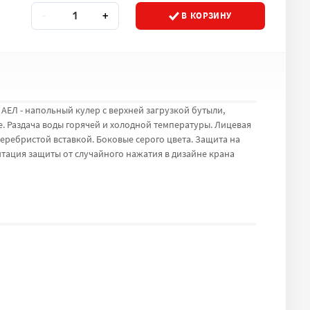
Количество
Кол-во
В КОРЗИНУ
-
+
АЕЛ - напольный кулер с верхней загрузкой бутыли,
. Раздача воды горячей и холодной температуры. Лицевая
серебристой вставкой. Боковые серого цвета. Защита на
итация защиты от случайного нажатия в дизайне крана