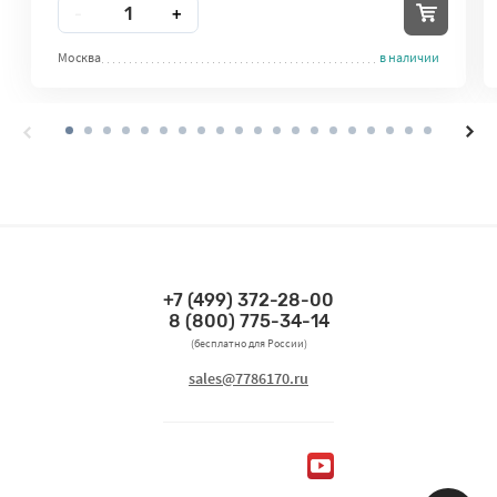
Количество
-
+
Москва
в наличии
+7 (499) 372-28-00
Связаться по телефонам
8 (800) 775-34-14
(бесплатно для России)
Связаться по email
sales@7786170.ru
Мы в социальных сетях