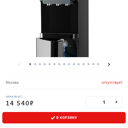
Количество товара на складах
Москва
отсутствует
цена за шт.
Количество
Кол-во
14 540
₽
-
+
В КОРЗИНУ