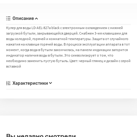
Описание
Кулер для воды LD-AEL-827a black с электронным охлаждением c нижней
загрузкой бутыли, закрывающейся дверцей. Снабжен 3-мя клавишами для
воды холодной, горячей и комнатной температуры. Защита от случайного
нажатия на клавише горячей воды. В процессе эксплуатации аппарата в тот
момент, когда вода в бутыли закончилась, на панели индикации загорится
индикатор наличия воды в бутыли. Это символизирует о том, что
необходимо заменить пустую бутыль. Цвет: черный глянец и дизайн с серой
вставкой
Характеристики
Вы недавно смотрели