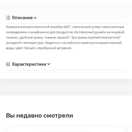
Описание
Новинка в ассортиментной линейке АЕЛ - напольный кулер с электронным
охлаждением и шкафчиком для продуктов. Интересный дизайн на лицевой
панели, удобные краны "нажим чашкой". Три крана горячей/комнатной/
холодной температуры. Защита от случайного нажатия на кране горячей
воды. Цвет: белый с серебряной вставкой.
Характеристики
Вы недавно смотрели