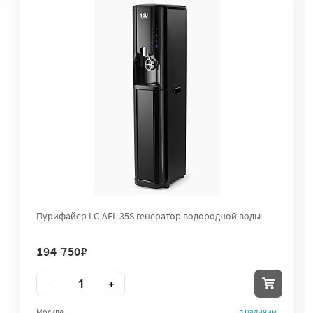
Пурифайер LC-AEL-35S генератор водородной воды
194 750
₽
Количество
-
+
Москва
в наличии